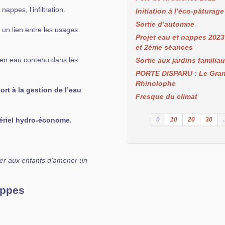
appes, l’infiltration.
Initiation à l’éco-pâturage
Sortie d’automne
 un lien entre les usages
Projet eau et nappes 2023 
et 2ème séances
e en eau contenu dans les
Sortie aux jardins familia
PORTE DISPARU : Le Gra
Rhinolophe
t à la gestion de l’eau
Fresque du climat
tériel hydro-économe.
0
10
20
30
.
der aux enfants d’amener un
appes