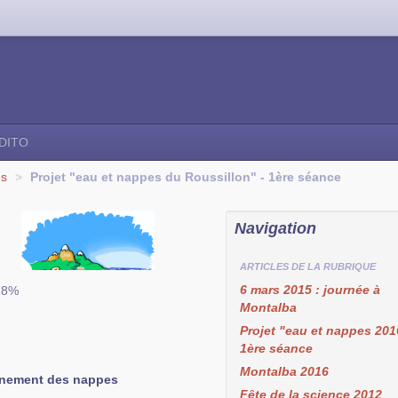
DITO
es
>
Projet "eau et nappes du Roussillon" - 1ère séance
Navigation
ARTICLES DE LA RUBRIQUE
6 mars 2015 : journée à
 18%
Montalba
Projet "eau et nappes 201
1ère séance
Montalba 2016
ionnement des nappes
Fête de la science 2012