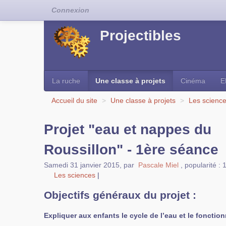
Connexion
Projectibles
La ruche
Une classe à projets
Cinéma
E
Accueil du site
>
Une classe à projets
>
Les scienc
Projet "eau et nappes du
Roussillon" - 1ère séance
Samedi 31 janvier 2015
,
par
Pascale Miel
,
popularité :
Les sciences
|
Objectifs généraux du projet :
Expliquer aux enfants le cycle de l’eau et le fonct