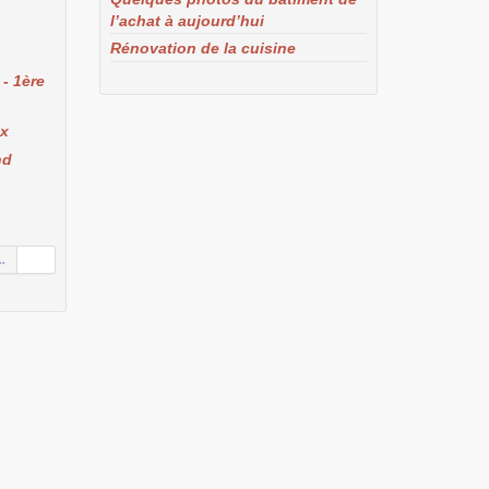
l’achat à aujourd’hui
Rénovation de la cuisine
- 1ère
ux
nd
..