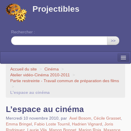
Projectibles
Rechercher :
>>
La ruche
Accueil du site
>
Cinéma
>
Atelier vidéo-Cinéma 2010-2011
>
Une classe à projets
Partie restreinte - Travail commun de préparation des films
>
Cinéma
L’espace au cinéma
EDITO
L’espace au cinéma
Mercredi 10 novembre 2010
,
par
Axel Bosom
,
Cécile Grasset
,
Emma Bringel
,
Fabio Loste Tournil
,
Hadrien Vignard
,
Joris
Rodriguez
,
Laurie Vila
,
Manon Bonnet
,
Marion Roja
,
Maxence