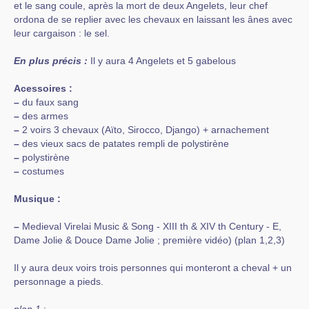
et le sang coule, après la mort de deux Angelets, leur chef
ordona de se replier avec les chevaux en laissant les ânes avec
leur cargaison : le sel.
En plus précis :
Il y aura 4 Angelets et 5 gabelous
Acessoires :
–
du faux sang
–
des armes
–
2 voirs 3 chevaux (Aïto, Sirocco, Django) + arnachement
–
des vieux sacs de patates rempli de polystirène
–
polystirène
–
costumes
Musique :
–
Medieval Virelai Music & Song - XIII th & XIV th Century - E,
Dame Jolie & Douce Dame Jolie ; première vidéo) (plan 1,2,3)
Il y aura deux voirs trois personnes qui monteront a cheval + un
personnage a pieds.