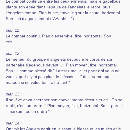
Le combat continue entre les deux ennemis, mais le gabellous
plante son epée dans l’epaule de l’angelets le retire, puis
l’Angelets tombe. Plan buste, travelling sur la chute, horizontal.
Son : cri d’agonisement ("AAaahh...")
plan 11
:
Le combat continu. Plan d’ensemble, fixe, horizontal. Son :
cris...
plan 12
:
Le meneur du groupe d’angelets decouvre le corps de son
partenaire s’agenous devant lui. Plan moyen, fixe, horizontal.
Son : L’homme bléssé dit " Laissez moi ici et partez si vous ne
voulez qu’il n’y ai pas plus de bléssés..." " deixeu-me aqui i
marxeu si no voleu tenir altra farit "
plan 13
:
Il se lève et va chercher son cheval monte dessus et cri " On se
replit, c’est un ordre !" Plan moyen, fixe, horizontal. Son : parole.
" marxem, es un ordra "
plan 14
:
On voit les Anglets partir en laissant le blessé et les mules et le