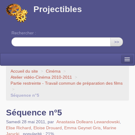
Projectibles
Rechercher :
>>
La ruche
Accueil du site
>
Cinéma
>
Atelier vidéo-Cinéma 2010-2011
>
Une classe à projets
Partie restreinte - Travail commun de préparation des films
>
Cinéma
Séquence n°5
EDITO
Séquence n°5
Samedi 28 mai 2011
,
par
Anastasia Dolleans Lewandowski
,
Elise Richard
,
Eloise Drouard
,
Emma Geynet Gris
,
Marine
Jarycki
,
popularité : 21%