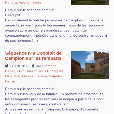
Fanara
,
Valentin Ferrer
Retour sur le scénario complet
Descriptif
Retour devant la brèche provoquée par l’explosion. Les deux
sergents, refluent sous le feu ennemi. Troisville les rabroue et
avance sabre au clair en brandissant son bâton de
commandement. Il pénètre dans le tunnel de contre-mine, suivi
de ses hommes (…)
Séquence n°9 L’exploit de
Campion sur les remparts
11 juin 2012
,
par
Clément
Canet
,
Elliot Harant
,
Joris Rodriguez
,
Mick Miel
,
Mickael Fanara
,
Valentin
Ferrer
Retour sur le scénario complet
Retour sur les lieux de la bataille. En prenant de gros risques,
les assiégeants progressent vers le donjon à partir de la cour
qu’ils ont investi (escaliers, couloirs, etc.
Arrivés sur les remparts, Campion, D’Arpajon, d’Espanelle,