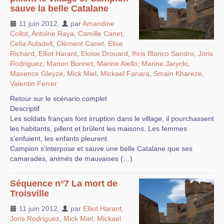
sauve la belle Catalane
11 juin 2012
,
par
Amandine
Collot
,
Antoine Raya
,
Camille Canet
,
Celia Auladell
,
Clément Canet
,
Elise
Richard
,
Elliot Harant
,
Eloise Drouard
,
Ihris Blanco Sandro
,
Joris
Rodriguez
,
Manon Bonnet
,
Marine Aiello
,
Marine Jarycki
,
Maxence Gleyze
,
Mick Miel
,
Mickael Fanara
,
Smain Khareze
,
Valentin Ferrer
Retour sur le scénario complet
Descriptif
Les soldats français font irruption dans le village, il pourchassent
les habitants, pillent et brûlent les maisons. Les femmes
s’enfuient, les enfants pleurent.
Campion s’interpose et sauve une belle Catalane que ses
camarades, animés de mauvaises (…)
Séquence n°7 La mort de
Troisville
11 juin 2012
,
par
Elliot Harant
,
Joris Rodriguez
,
Mick Miel
,
Mickael