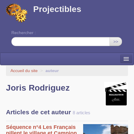
Projectibles
Rechercher :
>>
La ruche
Accueil du site
>
auteur
Une classe à projets
Joris Rodriguez
Cinéma
EDITO
Articles de cet auteur
8 articles
Séquence n°4 Les Français
pillent le village et Campion