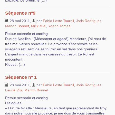
Labadie, Le Breuil, le (…)
Séquence n°9
28 mai 2011
,
par
Fabio Loste Tournil
,
Joris Rodriguez
,
Manon Bonnet
,
Mick Miel
,
Yoann Tomas
Retour scénario et casting
Duc de Noailles : (Mécontent et agacé) Messieurs, j’ai reçu de
très mauvaises nouvelles. La province s’est révolté et les
villageois refusent de se fournir en sel dans nos greniers.
L’argent manque dans les caisses du trésor. Le Roi est
mécontent.
Riquet : (…)
Séquence n° 1
28 mai 2011
,
par
Fabio Loste Tournil
,
Joris Rodriguez
,
Laurie Vila
,
Manon Bonnet
Retour scénario et casting
Dialogues
– Duc de Noaille : Messieurs, en tant que représentant du Roy
dans notre nouvelle province, je me dois de vous transmettre