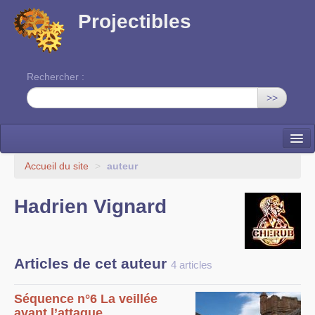
Projectibles
Rechercher :
>>
La ruche
Accueil du site
>
auteur
Une classe à projets
Hadrien Vignard
Cinéma
EDITO
Articles de cet auteur
4 articles
Séquence n°6 La veillée
avant l’attaque