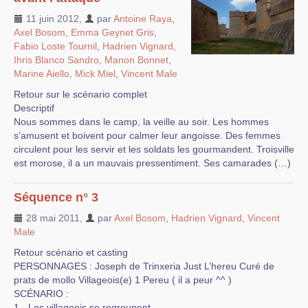
11 juin 2012
,
par
Antoine Raya
,
Axel Bosom
,
Emma Geynet Gris
,
Fabio Loste Tournil
,
Hadrien Vignard
,
Ihris Blanco Sandro
,
Manon Bonnet
,
Marine Aiello
,
Mick Miel
,
Vincent Male
Retour sur le scénario complet
Descriptif
Nous sommes dans le camp, la veille au soir. Les hommes
s’amusent et boivent pour calmer leur angoisse. Des femmes
circulent pour les servir et les soldats les gourmandent. Troisville
est morose, il a un mauvais pressentiment. Ses camarades (…)
Séquence n° 3
28 mai 2011
,
par
Axel Bosom
,
Hadrien Vignard
,
Vincent
Male
Retour scénario et casting
PERSONNAGES : Joseph de Trinxeria Just L’hereu Curé de
prats de mollo Villageois(e) 1 Pereu ( il a peur ^^ )
SCÉNARIO :
1 - Les villageois se regroupent