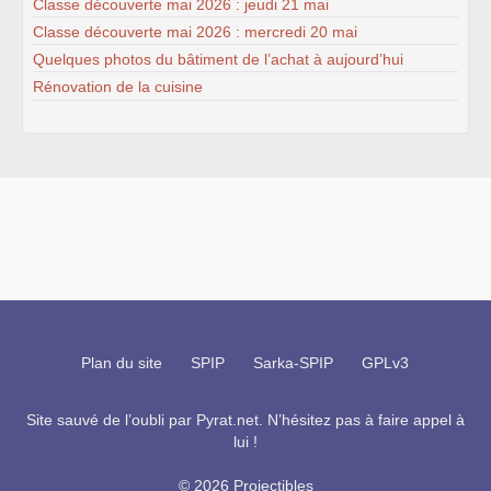
Classe découverte mai 2026 : jeudi 21 mai
Classe découverte mai 2026 : mercredi 20 mai
Quelques photos du bâtiment de l’achat à aujourd’hui
Rénovation de la cuisine
Plan du site
SPIP
Sarka-SPIP
GPLv3
Site sauvé de l’oubli par
Pyrat.net
. N’hésitez pas à faire appel à
lui !
© 2026 Projectibles