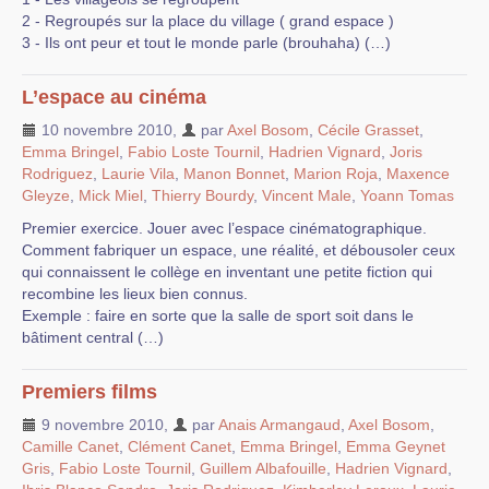
2 - Regroupés sur la place du village ( grand espace )
3 - Ils ont peur et tout le monde parle (brouhaha) (…)
L’espace au cinéma
10 novembre 2010
,
par
Axel Bosom
,
Cécile Grasset
,
Emma Bringel
,
Fabio Loste Tournil
,
Hadrien Vignard
,
Joris
Rodriguez
,
Laurie Vila
,
Manon Bonnet
,
Marion Roja
,
Maxence
Gleyze
,
Mick Miel
,
Thierry Bourdy
,
Vincent Male
,
Yoann Tomas
Premier exercice. Jouer avec l’espace cinématographique.
Comment fabriquer un espace, une réalité, et débousoler ceux
qui connaissent le collège en inventant une petite fiction qui
recombine les lieux bien connus.
Exemple : faire en sorte que la salle de sport soit dans le
bâtiment central (…)
Premiers films
9 novembre 2010
,
par
Anais Armangaud
,
Axel Bosom
,
Camille Canet
,
Clément Canet
,
Emma Bringel
,
Emma Geynet
Gris
,
Fabio Loste Tournil
,
Guillem Albafouille
,
Hadrien Vignard
,