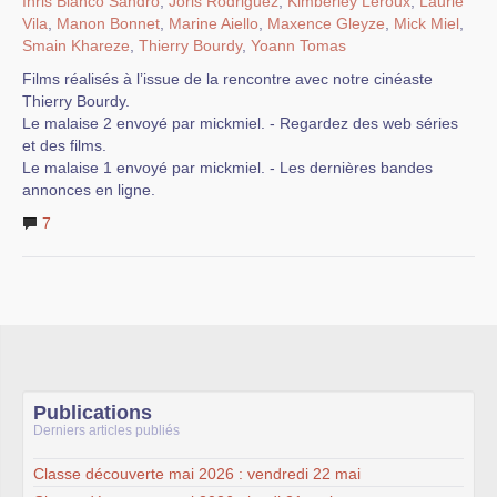
Ihris Blanco Sandro
,
Joris Rodriguez
,
Kimberley Leroux
,
Laurie
Vila
,
Manon Bonnet
,
Marine Aiello
,
Maxence Gleyze
,
Mick Miel
,
Smain Khareze
,
Thierry Bourdy
,
Yoann Tomas
Films réalisés à l’issue de la rencontre avec notre cinéaste
Thierry Bourdy.
Le malaise 2 envoyé par mickmiel. - Regardez des web séries
et des films.
Le malaise 1 envoyé par mickmiel. - Les dernières bandes
annonces en ligne.
7
Publications
Derniers articles publiés
Classe découverte mai 2026 : vendredi 22 mai