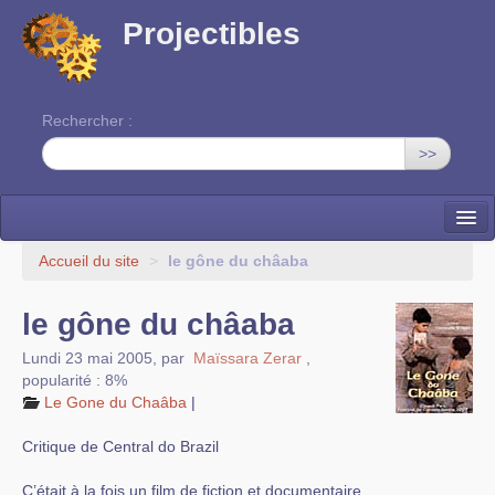
Projectibles
Rechercher :
>>
La ruche
Accueil du site
>
le gône du châaba
Une classe à projets
le gône du châaba
Cinéma
Lundi 23 mai 2005
,
par
Maïssara Zerar
,
popularité : 8%
EDITO
Le Gone du Chaâba
|
Critique de Central do Brazil
C’était à la fois un film de fiction et documentaire.