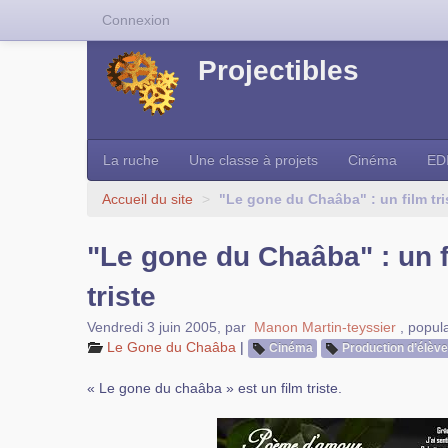
Connexion
Projectibles
La ruche
Une classe à projets
Cinéma
ED
Accueil du site
>
"Le gone du Chaâba" : un film tri
"Le gone du Chaâba" : un 
triste
Vendredi 3 juin 2005
,
par
Manon Martin-teyssier
,
popula
Le Gone du Chaâba
|
Cinéma
Production d’élève
« Le gone du chaâba » est un film triste.