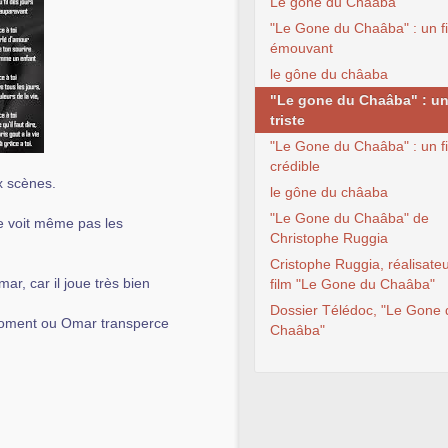
Le gone du Chaâba
"Le Gone du Chaâba" : un f
émouvant
le gône du châaba
"Le gone du Chaâba" : un
triste
"Le Gone du Chaâba" : un f
crédible
x scènes.
le gône du châaba
"Le Gone du Chaâba" de
ne voit même pas les
Christophe Ruggia
Cristophe Ruggia, réalisate
r, car il joue très bien
film "Le Gone du Chaâba"
Dossier Télédoc, "Le Gone 
 moment ou Omar transperce
Chaâba"