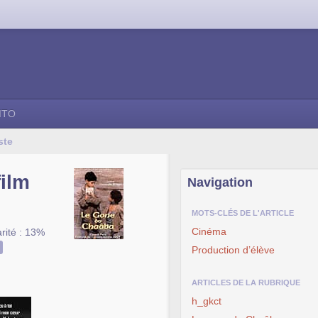
ITO
ste
film
Navigation
MOTS-CLÉS DE L'ARTICLE
Cinéma
rité : 13%
Production d’élève
ARTICLES DE LA RUBRIQUE
h_gkct