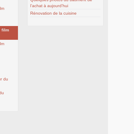
l’achat à aujourd’hui
ilm
Rénovation de la cuisine
 film
ilm
ur du
du