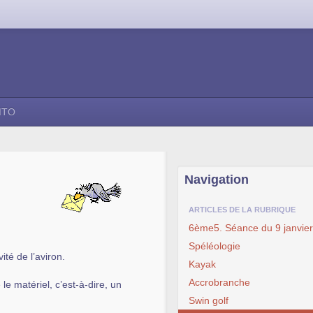
ITO
Navigation
ARTICLES DE LA RUBRIQUE
6ème5. Séance du 9 janvie
Spéléologie
ité de l’aviron.
Kayak
Accrobranche
e matériel, c’est-à-dire, un
Swin golf