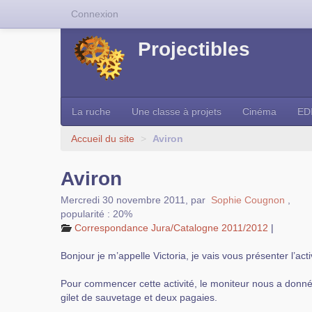
Connexion
Projectibles
La ruche
Une classe à projets
Cinéma
ED
Accueil du site
>
Aviron
Aviron
Mercredi 30 novembre 2011
,
par
Sophie Cougnon
,
popularité : 20%
Correspondance Jura/Catalogne 2011/2012
|
Bonjour je m’appelle Victoria, je vais vous présenter l’activ
Pour commencer cette activité, le moniteur nous a donné l
gilet de sauvetage et deux pagaies.