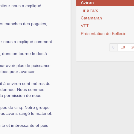
Aviron
iteur nous a expliqué
Tir à l’arc
Catamaran
 les manches des pagaies,
VTT
Présentation de Bellecin
eur nous a expliqué comment
0
10
2
r, donc on tourne le dos à
pour avoir plus de puissance
mbes pour avancer.
t à environ cent mètres du
ait donnée. Nous sommes
 la permission de nous
oupes de cinq. Notre groupe
us avons rangé le matériel.
te et intéressante et puis