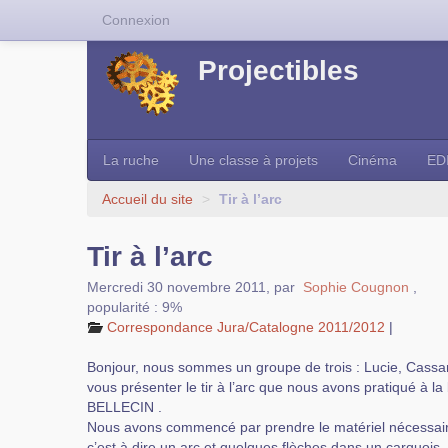
Connexion
Projectibles
La ruche
Une classe à projets
Cinéma
ED
Accueil du site
>
Tir à l’arc
Tir à l’arc
Mercredi 30 novembre 2011
,
par
Sophie Cougnon
,
popularité : 9%
Correspondance Jura/Catalogne 2011/2012
|
Bonjour, nous sommes un groupe de trois : Lucie, Cassa
vous présenter le tir à l’arc que nous avons pratiqué à l
BELLECIN .
Nous avons commencé par prendre le matériel nécessaire p
c’est à dire un arc et quelques flèches dans un carquois.