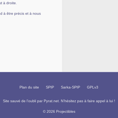
t à droite.
d à être précis et à nous
Plan du site
SPIP
Sarka-SPIP
GPLv3
Site sauvé de l’oubli par
Pyrat.net
. N’hésitez pas à faire appel à lui !
© 2026 Projectibles