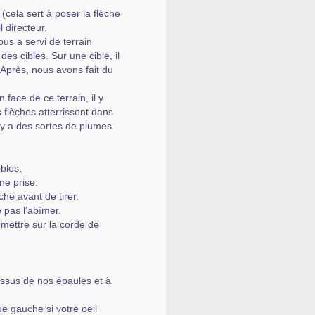
(cela sert à poser la flèche
il directeur.
s a servi de terrain
s cibles. Sur une cible, il
 Après, nous avons fait du
En face de ce terrain, il y
s flèches atterrissent dans
il y a des sortes de plumes.
ibles.
une prise.
che avant de tirer.
e pas l’abîmer.
a mettre sur la corde de
essus de nos épaules et à
ue gauche si votre oeil