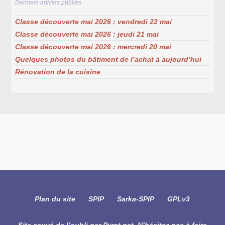
Derniers articles publiés
Classe découverte mai 2026 : vendredi 22 mai
Classe découverte mai 2026 : jeudi 21 mai
Classe découverte mai 2026 : mercredi 20 mai
Quelques photos du bâtiment de l’achat à aujourd’hui
Rénovation de la cuisine
Plan du site
SPIP
Sarka-SPIP
GPLv3
Site sauvé de l’oubli par
Pyrat.net
. N’hésitez pas à faire