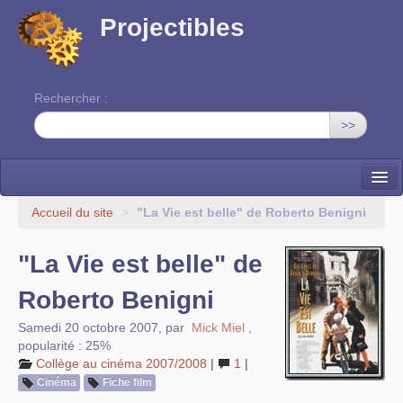
Projectibles
Rechercher :
>>
La ruche
Accueil du site
>
"La Vie est belle" de Roberto Benigni
Une classe à projets
"La Vie est belle" de
Cinéma
Roberto Benigni
EDITO
Samedi 20 octobre 2007
,
par
Mick Miel
,
popularité : 25%
Collège au cinéma 2007/2008
|
1
|
Cinéma
Fiche film