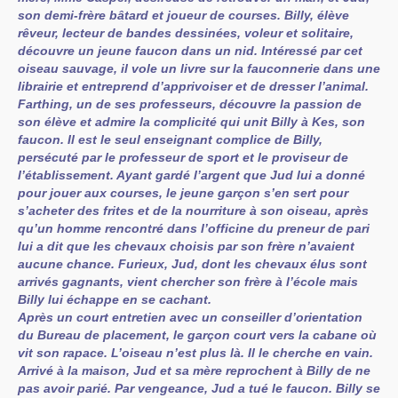
son demi-frère bâtard et joueur de courses. Billy, élève
rêveur, lecteur de bandes dessinées, voleur et solitaire,
découvre un jeune faucon dans un nid. Intéressé par cet
oiseau sauvage, il vole un livre sur la fauconnerie dans une
librairie et entreprend d’apprivoiser et de dresser l’animal.
Farthing, un de ses professeurs, découvre la passion de
son élève et admire la complicité qui unit Billy à Kes, son
faucon. Il est le seul enseignant complice de Billy,
persécuté par le professeur de sport et le proviseur de
l’établissement. Ayant gardé l’argent que Jud lui a donné
pour jouer aux courses, le jeune garçon s’en sert pour
s’acheter des frites et de la nourriture à son oiseau, après
qu’un homme rencontré dans l’officine du preneur de pari
lui a dit que les chevaux choisis par son frère n’avaient
aucune chance. Furieux, Jud, dont les chevaux élus sont
arrivés gagnants, vient chercher son frère à l’école mais
Billy lui échappe en se cachant.
Après un court entretien avec un conseiller d’orientation
du Bureau de placement, le garçon court vers la cabane où
vit son rapace. L’oiseau n’est plus là. Il le cherche en vain.
Arrivé à la maison, Jud et sa mère reprochent à Billy de ne
pas avoir parié. Par vengeance, Jud a tué le faucon. Billy se