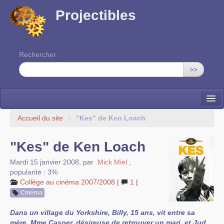
Projectibles
Rechercher :
>>
La ruche
Accueil du site
>
"Kes" de Ken Loach
Une classe à projets
"Kes" de Ken Loach
Cinéma
Mardi 15 janvier 2008
,
par
Mick Miel
,
popularité : 3%
EDITO
Collège au cinéma 2007/2008
|
1
|
Cinéma
Dans un village du Yorkshire, Billy, 15 ans, vit entre sa
mère, Mme Casper, désireuse de retrouver un mari, et Jud,