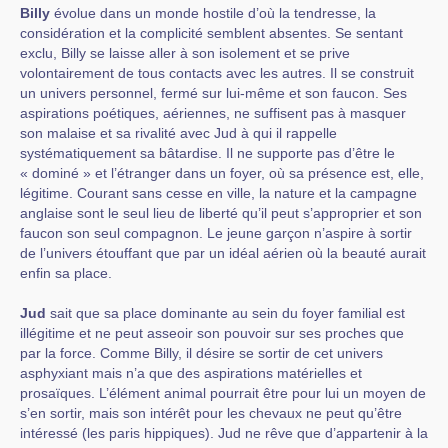
Billy
évolue dans un monde hostile d’où la tendresse, la
considération et la complicité semblent absentes. Se sentant
exclu, Billy se laisse aller à son isolement et se prive
volontairement de tous contacts avec les autres. Il se construit
un univers personnel, fermé sur lui-même et son faucon. Ses
aspirations poétiques, aériennes, ne suffisent pas à masquer
son malaise et sa rivalité avec Jud à qui il rappelle
systématiquement sa bâtardise. Il ne supporte pas d’être le
« dominé » et l’étranger dans un foyer, où sa présence est, elle,
légitime. Courant sans cesse en ville, la nature et la campagne
anglaise sont le seul lieu de liberté qu’il peut s’approprier et son
faucon son seul compagnon. Le jeune garçon n’aspire à sortir
de l’univers étouffant que par un idéal aérien où la beauté aurait
enfin sa place.
Jud
sait que sa place dominante au sein du foyer familial est
illégitime et ne peut asseoir son pouvoir sur ses proches que
par la force. Comme Billy, il désire se sortir de cet univers
asphyxiant mais n’a que des aspirations matérielles et
prosaïques. L’élément animal pourrait être pour lui un moyen de
s’en sortir, mais son intérêt pour les chevaux ne peut qu’être
intéressé (les paris hippiques). Jud ne rêve que d’appartenir à la