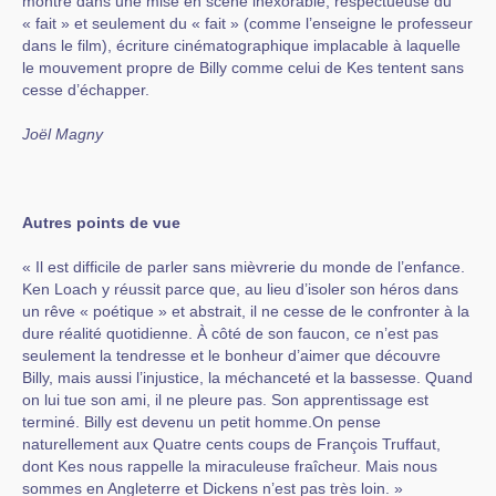
montré dans une mise en scène inexorable, respectueuse du
« fait » et seulement du « fait » (comme l’enseigne le professeur
dans le film), écriture cinématographique implacable à laquelle
le mouvement propre de Billy comme celui de Kes tentent sans
cesse d’échapper.
Joël Magny
Autres points de vue
« Il est difficile de parler sans mièvrerie du monde de l’enfance.
Ken Loach y réussit parce que, au lieu d’isoler son héros dans
un rêve « poétique » et abstrait, il ne cesse de le confronter à la
dure réalité quotidienne. À côté de son faucon, ce n’est pas
seulement la tendresse et le bonheur d’aimer que découvre
Billy, mais aussi l’injustice, la méchanceté et la bassesse. Quand
on lui tue son ami, il ne pleure pas. Son apprentissage est
terminé. Billy est devenu un petit homme.On pense
naturellement aux Quatre cents coups de François Truffaut,
dont Kes nous rappelle la miraculeuse fraîcheur. Mais nous
sommes en Angleterre et Dickens n’est pas très loin. »