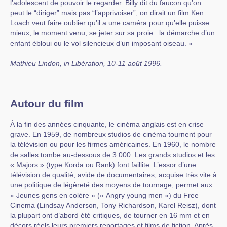
l’adolescent de pouvoir le regarder. Billy dit du faucon qu’on
peut le “diriger” mais pas “l’apprivoiser”, on dirait un film.Ken
Loach veut faire oublier qu’il a une caméra pour qu’elle puisse
mieux, le moment venu, se jeter sur sa proie : la démarche d’un
enfant ébloui ou le vol silencieux d’un imposant oiseau. »
Mathieu Lindon, in Libération, 10-11 août 1996.
Autour du film
À la fin des années cinquante, le cinéma anglais est en crise
grave. En 1959, de nombreux studios de cinéma tournent pour
la télévision ou pour les firmes américaines. En 1960, le nombre
de salles tombe au-dessous de 3 000. Les grands studios et les
« Majors » (type Korda ou Rank) font faillite. L’essor d’une
télévision de qualité, avide de documentaires, acquise très vite à
une politique de légèreté des moyens de tournage, permet aux
« Jeunes gens en colère » (« Angry young men ») du Free
Cinema (Lindsay Anderson, Tony Richardson, Karel Reisz), dont
la plupart ont d’abord été critiques, de tourner en 16 mm et en
décors réels leurs premiers reportages et films de fiction. Après