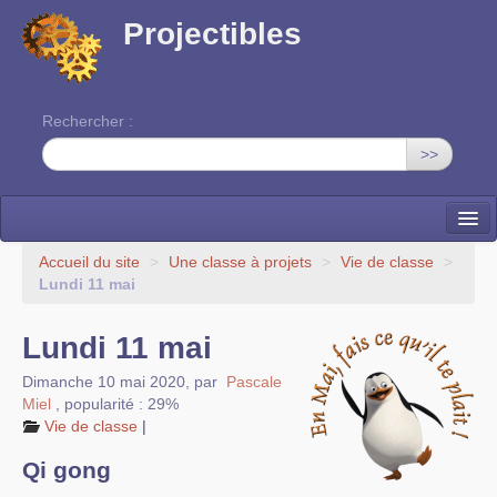
Projectibles
Rechercher :
>>
La ruche
Accueil du site
>
Une classe à projets
>
Vie de classe
>
Lundi 11 mai
Une classe à projets
Lundi 11 mai
Cinéma
Dimanche 10 mai 2020
,
par
Pascale
EDITO
Miel
,
popularité : 29%
Vie de classe
|
Qi gong