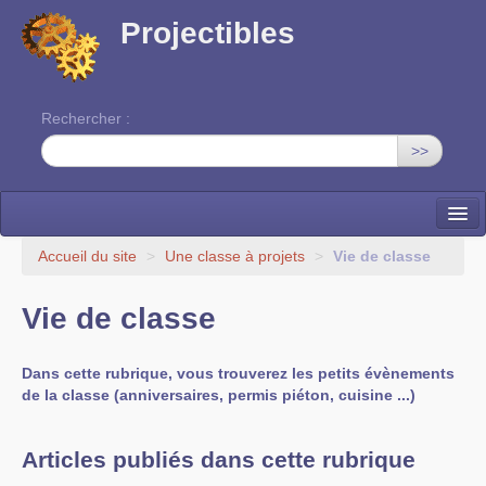
Projectibles
Rechercher :
>>
La ruche
Accueil du site
>
Une classe à projets
>
Vie de classe
Une classe à projets
Vie de classe
Cinéma
Dans cette rubrique, vous trouverez les petits évènements
EDITO
de la classe (anniversaires, permis piéton, cuisine ...)
Articles publiés dans cette rubrique