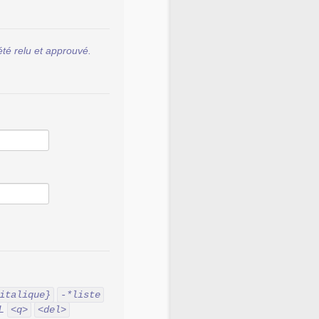
été relu et approuvé.
italique}
-*liste
ML
<q>
<del>