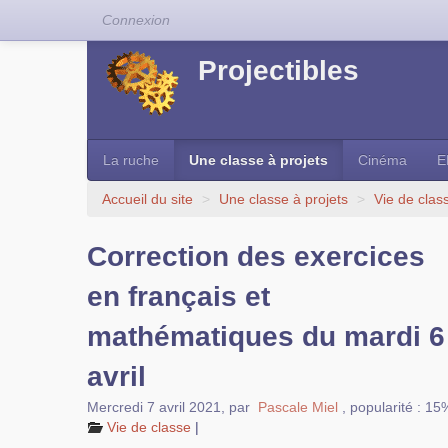
Connexion
Projectibles
La ruche
Une classe à projets
Cinéma
E
Accueil du site
>
Une classe à projets
>
Vie de clas
Correction des exercices
en français et
mathématiques du mardi 6
avril
Mercredi 7 avril 2021
,
par
Pascale Miel
,
popularité : 15
Vie de classe
|