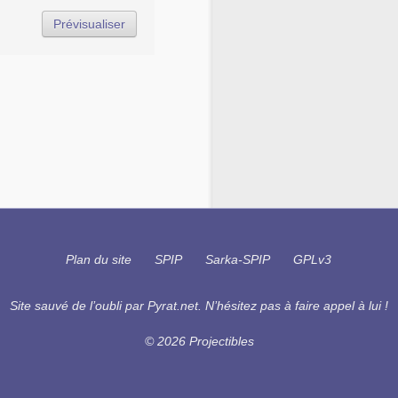
Plan du site
SPIP
Sarka-SPIP
GPLv3
Site sauvé de l’oubli par
Pyrat.net
. N’hésitez pas à faire appel à lui !
© 2026 Projectibles