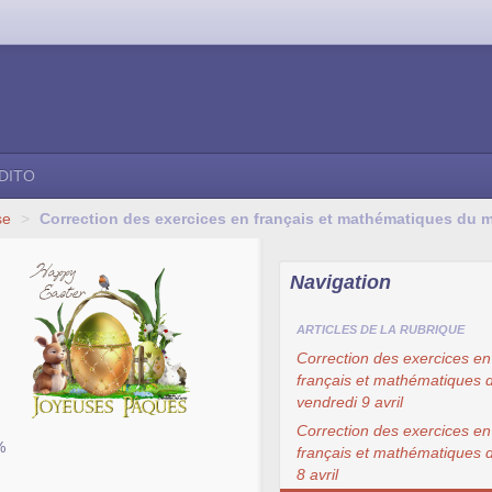
DITO
se
>
Correction des exercices en français et mathématiques du ma
Navigation
ARTICLES DE LA RUBRIQUE
Correction des exercices en
français et mathématiques 
vendredi 9 avril
Correction des exercices en
%
français et mathématiques d
8 avril