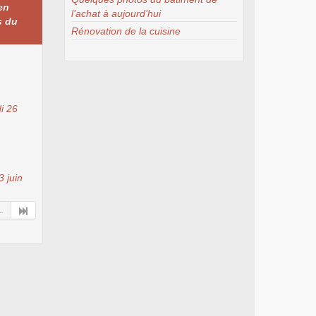
en
l’achat à aujourd’hui
s du
Rénovation de la cuisine
i 26
3 juin
..