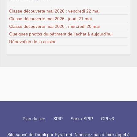
Classe découverte mai 2026 : vendredi 22 mai
Classe découverte mai 2026 : jeudi 21 mai
Classe découverte mai 2026 : mercredi 20 mai
Quelques photos du bâtiment de l’achat à aujourd’hui
Rénovation de la cuisine
Plan du site
SPIP
Sarka-SPIP
GPLv3
Site sauvé de l’oubli par
Pyrat.net
. N’hésitez pas à faire appel à