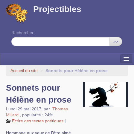
Projectibles
Rechercher :
>>
La ruche
Accueil du site
>
Sonnets pour Hélène en prose
Une classe à projets
Sonnets pour
Cinéma
Hélène en prose
EDITO
Lundi 29 mai 2017
,
par
Thomas
Millard
,
popularité : 24%
Ecrire des textes poétiques
|
Hommage aux yeux de l’être aimé