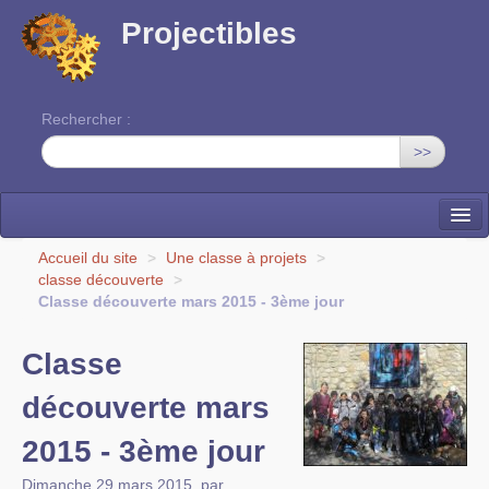
Projectibles
Rechercher :
>>
La ruche
Accueil du site
>
Une classe à projets
>
classe découverte
>
Une classe à projets
Classe découverte mars 2015 - 3ème jour
Cinéma
Classe
EDITO
découverte mars
2015 - 3ème jour
Dimanche 29 mars 2015
,
par