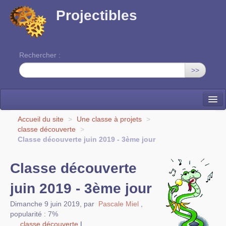
Projectibles
Rechercher :
>>
La ruche
Accueil du site
>
Une classe à projets
>
classe découverte
>
Une classe à projets
Classe découverte juin 2019 - 3ème jour
Cinéma
Classe découverte
EDITO
juin 2019 - 3ème jour
Dimanche 9 juin 2019
,
par
Pascale Miel
,
popularité : 7%
classe découverte
|