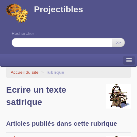
Projectibles
Rechercher :
>>
La ruche
Accueil du site
>
rubrique
Une classe à projets
Ecrire un texte
Cinéma
satirique
EDITO
Articles publiés dans cette rubrique