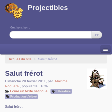
Projectibles
Rechercher :
>>
La ruche
Accueil du site
>
Salut frérot
Une classe à projets
Salut frérot
Cinéma
Dimanche 20 février 2011
,
par
Maxime
Noguera
,
popularité : 18%
EDITO
Ecrire un texte satirique
|
Littérature
Production d’élève
Salut frérot