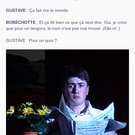
GUSTAVE
: Ça fait rire le monde.
BOBÉCHOTTE
: Et ça dit bien ce que ça veut dire. Oui, je crois
que pour un tangora, le nom n’est pas mal trouvé.
(Elle rit. )
GUSTAVE : Pour un quoi ?