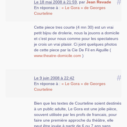
#
Le 18 mai 2008 à 21:59
,
par
Jean Revade
En réponse à :
« Le Gora » de Georges
Courteline
Cette piece tres courte (4 mn 30) est un vrai
petit bijou de drolerie, nous la jouons a domicile
et c’est pour nous comme pour les spectateurs
je crois un vrai plaisir. Ci joint quelques photos
de cette piece par la Cie De Fil en Aiguille (
www.theatre-domicile.com
)
#
Le 9 juin 2008 à 22:42
En réponse à :
« Le Gora » de Georges
Courteline
Bien que les textes de Courteline soient destinés
à un public adulte, Le Gora est une jolie pièce,
souvent utilisée par les profs de francais, pour
faire une première approche du théâtre, elle
peut être jouée à partir de 6 ou 7 ans sans