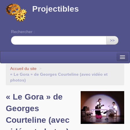
Projectibles
Rechercher :
>>
La ruche
Accueil du site
>
« Le Gora » de Georges Courteline (avec vidéo et
Une classe à projets
photos)
Cinéma
« Le Gora » de
EDITO
Georges
Courteline (avec