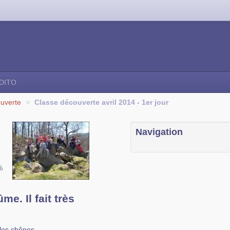
DITO
ouverte
>
Classe découverte avril 2014 - 1er jour
Navigation
%
e. Il fait très
 les chênes.