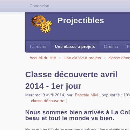
Connexion
Projectibles
La ruche
Une classe à projets
Cinéma
E
Accueil du site
>
Une classe à projets
>
classe déc
Classe découverte avril
2014 - 1er jour
Mercredi 9 avril 2014
,
par
Pascale Miel
,
popularité : 10
classe découverte
|
Nous sommes bien arrivés à La Coûm
beau et tout le monde va bien.
Nous avons fait deux groupes d’arbres : les noisetiers et