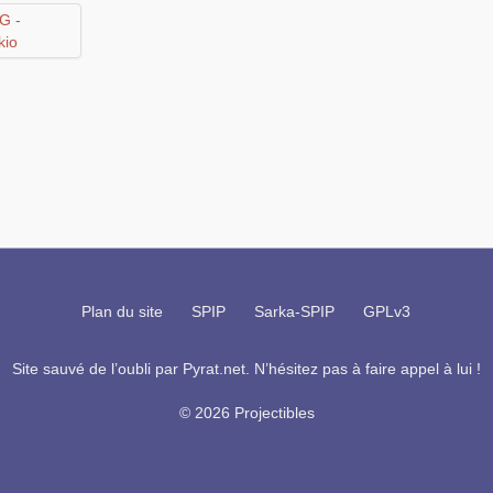
Plan du site
SPIP
Sarka-SPIP
GPLv3
Site sauvé de l’oubli par
Pyrat.net
. N’hésitez pas à faire appel à lui !
© 2026 Projectibles