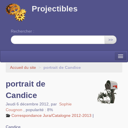
Projectibles
Rechercher :
>>
La ruche
Accueil du site
>
portrait de Candice
Une classe à projets
portrait de
Cinéma
Candice
EDITO
Jeudi 6 décembre 2012
,
par
Sophie
Cougnon
,
popularité : 8%
Correspondance Jura/Catalogne 2012-2013
|
Candice