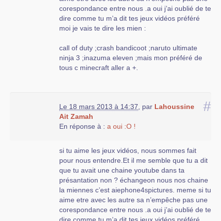
corespondance entre nous .a oui j’ai oublié de te
dire comme tu m’a dit tes jeux vidéos préféré
moi je vais te dire les mien :
call of duty ;crash bandicoot ;naruto ultimate
ninja 3 ;inazuma eleven ;mais mon préféré de
tous c minecraft aller a +.
#
Le 18 mars 2013 à 14:37
,
par
Lahoussine
Ait Zamah
En réponse à :
a oui :O !
si tu aime les jeux vidéos, nous sommes fait
pour nous entendre.Et il me semble que tu a dit
que tu avait une chaine youtube dans ta
présantation non ? échangeon nous nos chaine
la miennes c’est aiephone4spictures. meme si tu
aime etre avec les autre sa n’empêche pas une
corespondance entre nous .a oui j’ai oublié de te
dire comme tu m’a dit tes jeux vidéos préféré