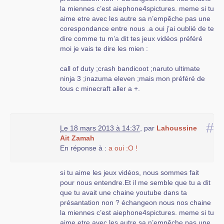
la miennes c’est aiephone4spictures. meme si tu
aime etre avec les autre sa n’empêche pas une
corespondance entre nous .a oui j’ai oublié de te
dire comme tu m’a dit tes jeux vidéos préféré
moi je vais te dire les mien :
call of duty ;crash bandicoot ;naruto ultimate
ninja 3 ;inazuma eleven ;mais mon préféré de
tous c minecraft aller a +.
#
Le 18 mars 2013 à 14:37
,
par
Lahoussine
Ait Zamah
En réponse à :
a oui :O !
si tu aime les jeux vidéos, nous sommes fait
pour nous entendre.Et il me semble que tu a dit
que tu avait une chaine youtube dans ta
présantation non ? échangeon nous nos chaine
la miennes c’est aiephone4spictures. meme si tu
aime etre avec les autre sa n’empêche pas une