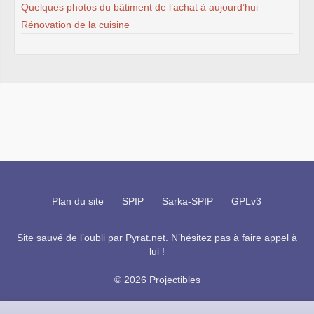
Quelques photos du bâtiment de l’achat à aujourd’hui
Rénovation de la cuisine
Plan du site
SPIP
Sarka-SPIP
GPLv3
Site sauvé de l’oubli par
Pyrat.net
. N’hésitez pas à faire appel à
lui !
© 2026 Projectibles