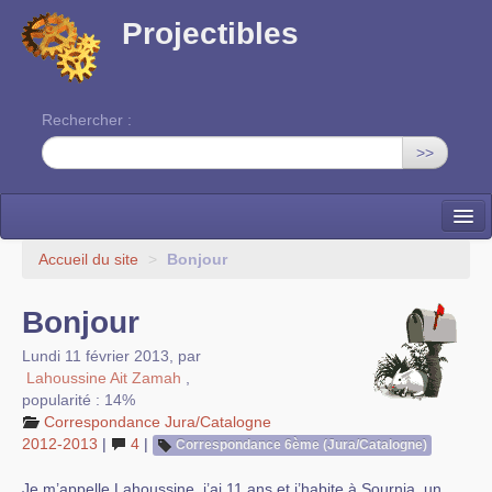
Projectibles
Rechercher :
>>
La ruche
Accueil du site
>
Bonjour
Une classe à projets
Bonjour
Cinéma
Lundi 11 février 2013
,
par
Lahoussine Ait Zamah
,
EDITO
popularité : 14%
Correspondance Jura/Catalogne
2012-2013
|
4
|
Correspondance 6ème (Jura/Catalogne)
Je m’appelle Lahoussine, j’ai 11 ans et j’habite à Sournia, un