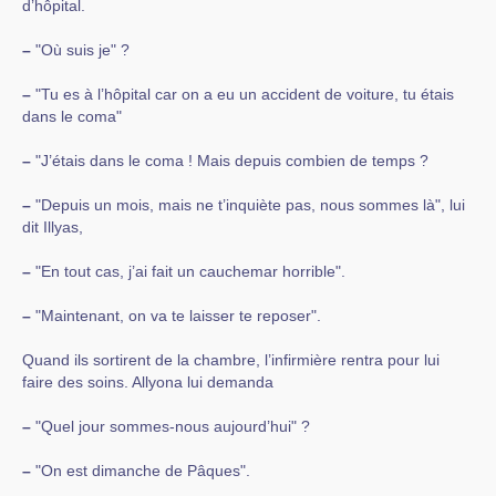
d’hôpital.
–
"Où suis je" ?
–
"Tu es à l’hôpital car on a eu un accident de voiture, tu étais
dans le coma"
–
"J’étais dans le coma ! Mais depuis combien de temps ?
–
"Depuis un mois, mais ne t’inquiète pas, nous sommes là", lui
dit Illyas,
–
"En tout cas, j’ai fait un cauchemar horrible".
–
"Maintenant, on va te laisser te reposer".
Quand ils sortirent de la chambre, l’infirmière rentra pour lui
faire des soins. Allyona lui demanda
–
"Quel jour sommes-nous aujourd’hui" ?
–
"On est dimanche de Pâques".