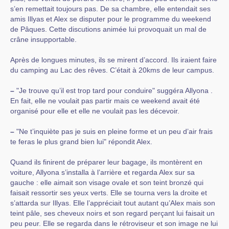
s’en remettait toujours pas. De sa chambre, elle entendait ses
amis Illyas et Alex se disputer pour le programme du weekend
de Pâques. Cette discutions animée lui provoquait un mal de
crâne insupportable.
Après de longues minutes, ils se mirent d’accord. Ils iraient faire
du camping au Lac des rêves. C’était à 20kms de leur campus.
–
"Je trouve qu’il est trop tard pour conduire" suggéra Allyona .
En fait, elle ne voulait pas partir mais ce weekend avait été
organisé pour elle et elle ne voulait pas les décevoir.
–
"Ne t’inquiète pas je suis en pleine forme et un peu d’air frais
te feras le plus grand bien lui" répondit Alex.
Quand ils finirent de préparer leur bagage, ils montèrent en
voiture, Allyona s’installa à l’arrière et regarda Alex sur sa
gauche : elle aimait son visage ovale et son teint bronzé qui
faisait ressortir ses yeux verts. Elle se tourna vers la droite et
s’attarda sur Illyas. Elle l’appréciait tout autant qu’Alex mais son
teint pâle, ses cheveux noirs et son regard perçant lui faisait un
peu peur. Elle se regarda dans le rétroviseur et son image ne lui