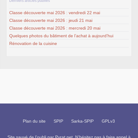
Derniers articles publiés
Classe découverte mai 2026 : vendredi 22 mai
Classe découverte mai 2026 : jeudi 21 mai
Classe découverte mai 2026 : mercredi 20 mai
Quelques photos du bâtiment de l’achat à aujourd’hui
Rénovation de la cuisine
Plan du site
SPIP
Sarka-SPIP
GPLv3
Site sauvé de l’oubli par
Pyrat.net
. N’hésitez pas à faire appel à