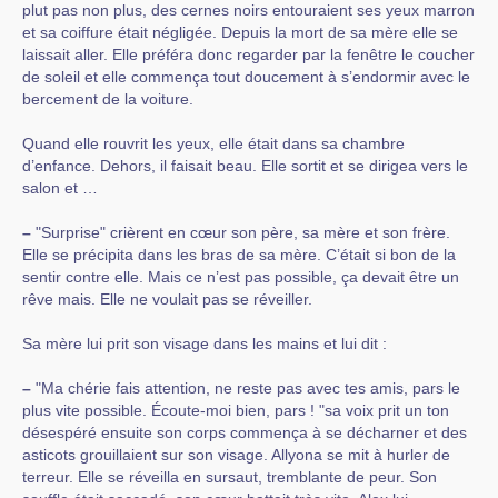
plut pas non plus, des cernes noirs entouraient ses yeux marron
et sa coiffure était négligée. Depuis la mort de sa mère elle se
laissait aller. Elle préféra donc regarder par la fenêtre le coucher
de soleil et elle commença tout doucement à s’endormir avec le
bercement de la voiture.
Quand elle rouvrit les yeux, elle était dans sa chambre
d’enfance. Dehors, il faisait beau. Elle sortit et se dirigea vers le
salon et …
–
"Surprise" crièrent en cœur son père, sa mère et son frère.
Elle se précipita dans les bras de sa mère. C’était si bon de la
sentir contre elle. Mais ce n’est pas possible, ça devait être un
rêve mais. Elle ne voulait pas se réveiller.
Sa mère lui prit son visage dans les mains et lui dit :
–
"Ma chérie fais attention, ne reste pas avec tes amis, pars le
plus vite possible. Écoute-moi bien, pars ! "sa voix prit un ton
désespéré ensuite son corps commença à se décharner et des
asticots grouillaient sur son visage. Allyona se mit à hurler de
terreur. Elle se réveilla en sursaut, tremblante de peur. Son