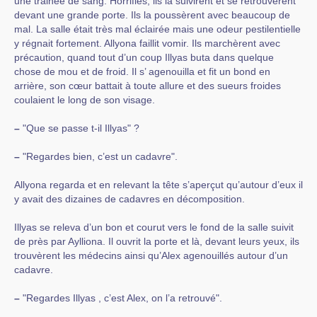
une trainée de sang. Horrifiés, ils la suivirent et se retrouvèrent
devant une grande porte. Ils la poussèrent avec beaucoup de
mal. La salle était très mal éclairée mais une odeur pestilentielle
y régnait fortement. Allyona faillit vomir. Ils marchèrent avec
précaution, quand tout d’un coup Illyas buta dans quelque
chose de mou et de froid. Il s’ agenouilla et fit un bond en
arrière, son cœur battait à toute allure et des sueurs froides
coulaient le long de son visage.
–
"Que se passe t-il Illyas" ?
–
"Regardes bien, c’est un cadavre".
Allyona regarda et en relevant la tête s’aperçut qu’autour d’eux il
y avait des dizaines de cadavres en décomposition.
Illyas se releva d’un bon et courut vers le fond de la salle suivit
de près par Aylliona. Il ouvrit la porte et là, devant leurs yeux, ils
trouvèrent les médecins ainsi qu’Alex agenouillés autour d’un
cadavre.
–
"Regardes Illyas , c’est Alex, on l’a retrouvé".