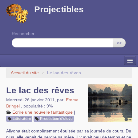
Projectibles
Rechercher :
>>
La ruche
Accueil du site
>
Le lac des rêves
Une classe à projets
Le lac des rêves
Cinéma
Mercredi 26 janvier 2011
,
par
Emma
Bringel
,
popularité : 9%
EDITO
Ecrire une nouvelle fantastique
|
Littérature
Production d’élève
Allyona était complètement épuisée par sa journée de cours. De
plus, elle venait de perdre sa mère, il y avait peu de temps et ne