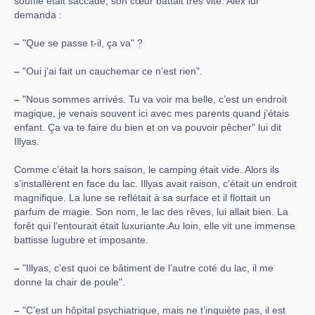
souffle était saccadé, son cœur battait très vite. Alex lui
demanda :
–
"Que se passe t-il, ça va" ?
–
"Oui j’ai fait un cauchemar ce n’est rien".
–
"Nous sommes arrivés. Tu va voir ma belle, c’est un endroit
magique, je venais souvent ici avec mes parents quand j’étais
enfant. Ça va te faire du bien et on va pouvoir pêcher" lui dit
Illyas.
Comme c’était la hors saison, le camping était vide. Alors ils
s’installèrent en face du lac. Illyas avait raison, c’était un endroit
magnifique. La lune se reflétait à sa surface et il flottait un
parfum de magie. Son nom, le lac des rêves, lui allait bien. La
forêt qui l’entourait était luxuriante.Au loin, elle vit une immense
battisse lugubre et imposante.
–
"Illyas, c’est quoi ce bâtiment de l’autre coté du lac, il me
donne la chair de poule".
–
"C’est un hôpital psychiatrique, mais ne t’inquiète pas, il est