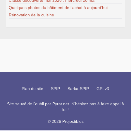
Classe découverte mai 2026 : mercredi 20 mai
Quelques photos du bâtiment de l’achat à aujourd’hui
Rénovation de la cuisine
Plan du site
SPIP
Sarka-SPIP
GPLv3
Site sauvé de l’oubli par
Pyrat.net
. N’hésitez pas à faire appel à
lui !
© 2026 Projectibles