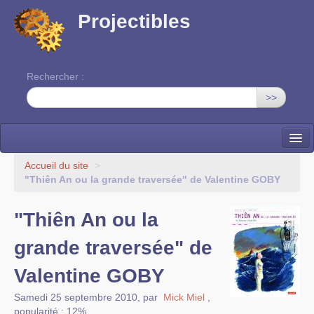
Projectibles
Rechercher :
>>
La ruche
Accueil du site
>
"Thiên An ou la grande traversée" de Valentine GOBY
Une classe à projets
"Thiên An ou la
Cinéma
grande traversée" de
EDITO
Valentine GOBY
Samedi 25 septembre 2010
,
par
Mick Miel
,
popularité : 12%