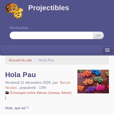
Projectibles
Rechercher :
>>
La ruche
Accueil du site
>
Hola Pau
Une classe à projets
Hola Pau
Cinéma
Vendredi 11 décembre 2009
,
par
Benoit
Nicolas
,
popularité : 13%
EDITO
Echanges entre élèves (niveau 4ème)
|
Hola, que tal ?