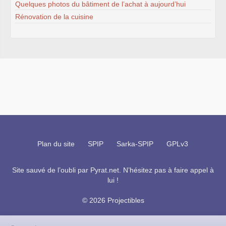
Quelques photos du bâtiment de l’achat à aujourd’hui
Rénovation de la cuisine
Plan du site
SPIP
Sarka-SPIP
GPLv3
Site sauvé de l’oubli par
Pyrat.net
. N’hésitez pas à faire appel à
lui !
© 2026 Projectibles