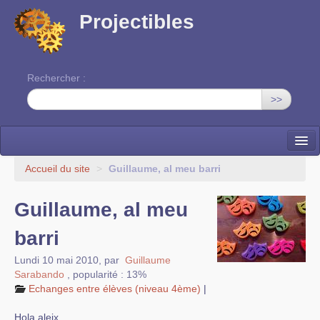
Projectibles
Rechercher :
>>
La ruche
Accueil du site
>
Guillaume, al meu barri
Une classe à projets
Guillaume, al meu
Cinéma
barri
EDITO
Lundi 10 mai 2010
,
par
Guillaume
Sarabando
,
popularité : 13%
Echanges entre élèves (niveau 4ème)
|
Hola aleix,