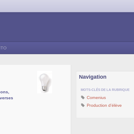
ITO
Navigation
MOTS-CLÉS DE LA RUBRIQUE
ions,
Comenius
iverses
Production d’élève