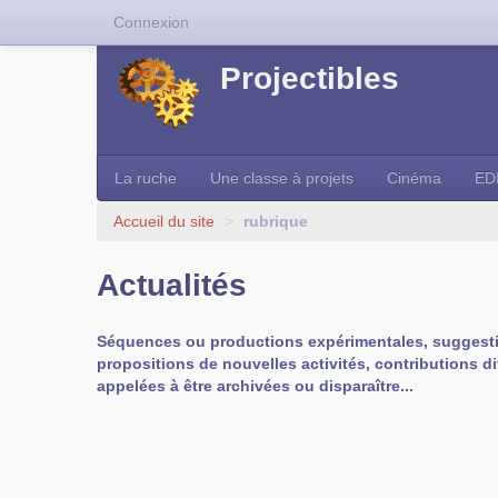
Connexion
Projectibles
La ruche
Une classe à projets
Cinéma
ED
Accueil du site
>
rubrique
Actualités
Séquences ou productions expérimentales, suggest
propositions de nouvelles activités, contributions d
appelées à être archivées ou disparaître...