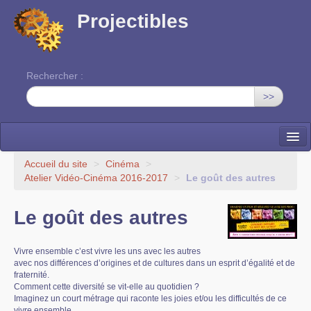
Projectibles
Rechercher :
>>
La ruche
Accueil du site
>
Cinéma
>
Atelier Vidéo-Cinéma 2016-2017
>
Le goût des autres
Une classe à projets
Le goût des autres
Cinéma
EDITO
Vivre ensemble c’est vivre les uns avec les autres
avec nos différences d’origines et de cultures dans un esprit d’égalité et de
fraternité.
Comment cette diversité se vit-elle au quotidien ?
Imaginez un court métrage qui raconte les joies et/ou les difficultés de ce
vivre ensemble.