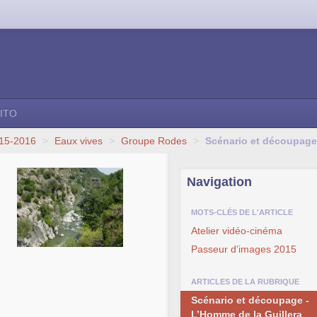
ITO
015-2016
>
Eaux vives
>
Groupe Rodes
>
Scénario et découpage 
Navigation
MOTS-CLÉS DE L'ARTICLE
Atelier vidéo-cinéma
Passeur d’images 2015
ARTICLES DE LA RUBRIQUE
Scénario et découpage -
L’Homme de la Guillera