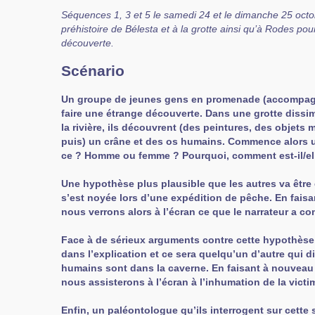
Séquences 1, 3 et 5 le samedi 24 et le dimanche 25 oct
préhistoire de Bélesta et à la grotte ainsi qu’à Rodes pou
découverte.
Scénario
Un groupe de jeunes gens en promenade (accompagn
faire une étrange découverte. Dans une grotte dissi
la rivière, ils découvrent (des peintures, des objets
puis) un crâne et des os humains. Commence alors u
ce ? Homme ou femme ? Pourquoi, comment est-il/ell
Une hypothèse plus plausible que les autres va êtr
s’est noyée lors d’une expédition de pêche. En faisa
nous verrons alors à l’écran ce que le narrateur a c
Face à de sérieux arguments contre cette hypothèse, i
dans l’explication et ce sera quelqu’un d’autre qui d
humains sont dans la caverne. En faisant à nouveau
nous assisterons à l’écran à l’inhumation de la victi
Enfin, un paléontologue qu’ils interrogent sur cette