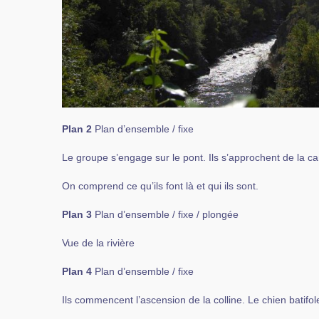
Plan 2
Plan d’ensemble / fixe
Le groupe s’engage sur le pont. Ils s’approchent de la c
On comprend ce qu’ils font là et qui ils sont.
Plan 3
Plan d’ensemble / fixe / plongée
Vue de la rivière
Plan 4
Plan d’ensemble / fixe
Ils commencent l’ascension de la colline. Le chien batifol