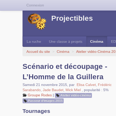
Connexion
Projectibles
La ruche
Une classe à projets
Cinéma
ED
Accueil du site
>
Cinéma
>
Atelier vidéo-Cinéma 2
Scénario et découpage -
L’Homme de la Guillera
Samedi 21 novembre 2015
,
par
Elisa Calvet
,
Frédéric
Sarabando
,
Jade Baudet
,
Mick Miel
,
popularité : 5%
Groupe Rodes
|
Atelier vidéo-cinéma
Passeur d’images 2015
Tournages