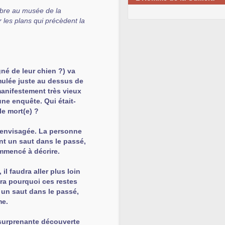
obre au musée de la
r les plans qui précèdent la
é de leur chien ?) va
mulée juste au dessus de
 manifestement très vieux
ne enquête. Qui était-
e mort(e) ?
e envisagée. La personne
nt un saut dans le passé,
ommencé à décrire.
l faudra aller plus loin
ira pourquoi ces restes
 un saut dans le passé,
me.
 surprenante découverte