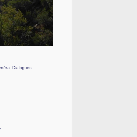
améra. Dialogues
e.