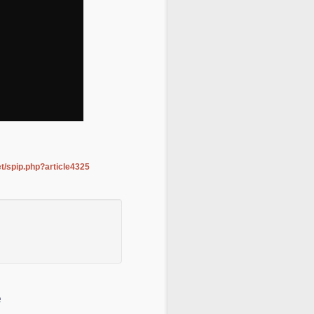
net/spip.php?article4325
e