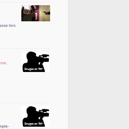
asse lors
enne
,
ompte-