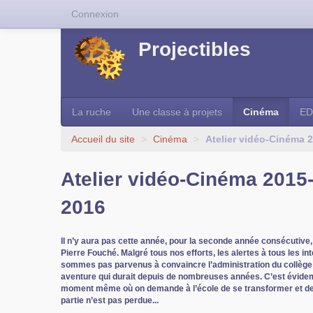
Connexion
Projectibles
La ruche
Une classe à projets
Cinéma
ED
Accueil du site
>
Cinéma
>
Atelier vidéo-Cinéma 
Atelier vidéo-Cinéma 2015
2016
Il n’y aura pas cette année, pour la seconde année consécutive,
Pierre Fouché. Malgré tous nos efforts, les alertes à tous les i
sommes pas parvenus à convaincre l’administration du collège 
aventure qui durait depuis de nombreuses années. C’est évide
moment même où on demande à l’école de se transformer et de 
partie n’est pas perdue...