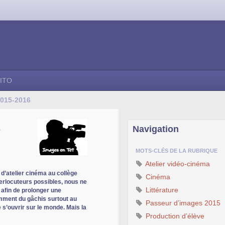
ITO
2015-2016
-
Navigation
MOTS-CLÉS DE LA RUBRIQUE
Atelier vidéo-cinéma
 d’atelier cinéma au collège
Cinéma
nterlocuteurs possibles, nous ne
Littérature
afin de prolonger une
mment du gâchis surtout au
Passeur d’images 2015
s’ouvrir sur le monde. Mais la
Production d’élève