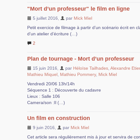
"Mort d’un professeur" le film en ligne
5 juillet 2016
,
par
Mick Miel
Petit exercice de filmage à partir d’un scénario écrit en cl
d’un atelier d’écriture (…)
2
Plan de tournage - Mort d’un professeur
15 juin 2016
,
par
Héloïse Tailhades
,
Alexandre Eti
Mathieu Miquel
,
Mathieu Pommery
,
Mick Miel
Vendredi 20/06 13h/14h
Séquence 1 : Découverte du cadavre
Lieux : Salle 106
Camera/son :Il (…)
Un film en construction
9 juin 2016
,
par
Mick Miel
Cet article sera régulièrement mis à jour et servira de c