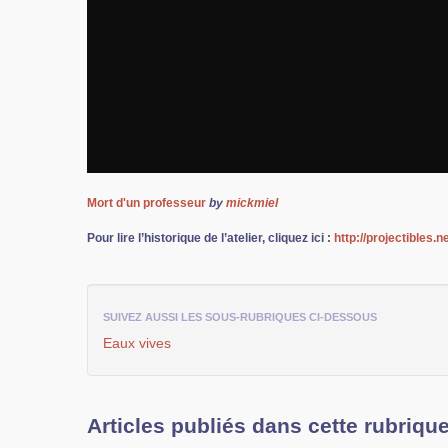
Mort d'un professeur
by
mickmiel
Pour lire l’historique de l’atelier, cliquez ici :
http://projectibles.
SUIVEZ AUSSI LES SOUS-RUBRIQUES CI-DESSOUS
Eaux vives
Articles publiés dans cette rubriqu