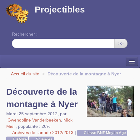
Projectibles
Rechercher :
>>
La ruche
Accueil du site
>
Découverte de la montagne à Nyer
Une classe à projets
Découverte de la
Cinéma
montagne à Nyer
EDITO
Mardi 25 septembre 2012
,
par
Gwendoline Vanderbeeken
,
Mick
Miel
,
popularité : 26%
Archives de l’année 2012/2013
|
Classe BNF Moyen Age
Histoire
Sciences