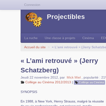
Connexion
Projectibles
La ruche
Une classe à projets
Cinéma
ED
Accueil du site
>
« L’ami retrouvé » (Jerry Schatzb
« L’ami retrouvé » (Jerry
Schatzberg)
Jeudi 22 novembre 2012
,
par
Mick Miel
,
popularité : 2
Collège au Cinéma 2012/2013
|
Collége au Cinéma
SYNOPSIS
En 1988, à New York, Henry Strauss, malgré la réussite