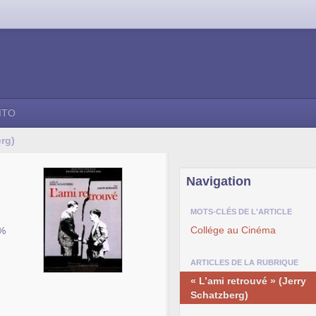
ITO
erg)
Navigation
MOTS-CLÉS DE L'ARTICLE
Collége au Cinéma
1%
ARTICLES DE LA RUBRIQUE
« L’ami retrouvé » (Jerry
Schatzberg)