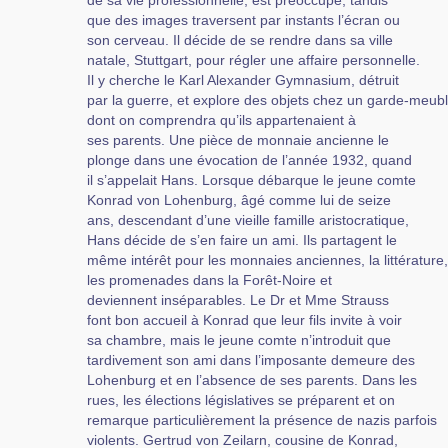
de sa vie professionnelle, est préoccupé, tandis
que des images traversent par instants l’écran ou
son cerveau. Il décide de se rendre dans sa ville
natale, Stuttgart, pour régler une affaire personnelle.
Il y cherche le Karl Alexander Gymnasium, détruit
par la guerre, et explore des objets chez un garde-meubl
dont on comprendra qu’ils appartenaient à
ses parents. Une pièce de monnaie ancienne le
plonge dans une évocation de l’année 1932, quand
il s’appelait Hans. Lorsque débarque le jeune comte
Konrad von Lohenburg, âgé comme lui de seize
ans, descendant d’une vieille famille aristocratique,
Hans décide de s’en faire un ami. Ils partagent le
même intérêt pour les monnaies anciennes, la littérature,
les promenades dans la Forêt-Noire et
deviennent inséparables. Le Dr et Mme Strauss
font bon accueil à Konrad que leur fils invite à voir
sa chambre, mais le jeune comte n’introduit que
tardivement son ami dans l’imposante demeure des
Lohenburg et en l’absence de ses parents. Dans les
rues, les élections législatives se préparent et on
remarque particulièrement la présence de nazis parfois
violents. Gertrud von Zeilarn, cousine de Konrad,