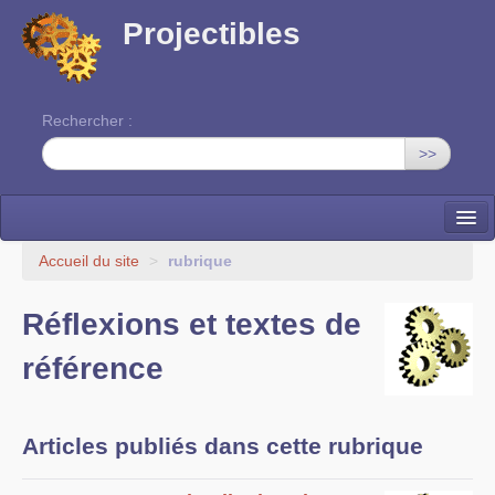
Projectibles
Rechercher :
>>
La ruche
Accueil du site
>
rubrique
Une classe à projets
Réflexions et textes de
Cinéma
référence
EDITO
Articles publiés dans cette rubrique