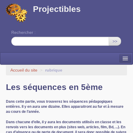
Projectibles
Rechercher :
>>
La ruche
Accueil du site
>
rubrique
Une classe à projets
Les séquences en 5ème
Cinéma
Dans cette partie, vous trouverez les séquences pédagogiques
EDITO
entières. Il y en aura une dizaine. Elles apparaitront au fur et à mesure
au cours de l’année.
Dans chacune d’elle, il y aura les documents utilisés en classe et les
renvois vers les documents en plus (sites web, articles, film, Bd, ...). En
cas d’absence ou de perte de document, il sera donc possible de suivre