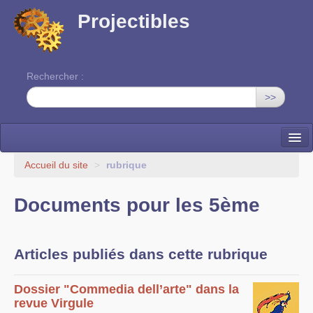
Projectibles
Rechercher :
>>
La ruche
Accueil du site
>
rubrique
Une classe à projets
Documents pour les 5ème
Cinéma
EDITO
Articles publiés dans cette rubrique
Dossier "Commedia dell’arte" dans la
revue Virgule