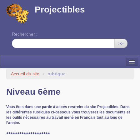
Projectibles
Rechercher :
>>
La ruche
Accueil du site
>
rubrique
Une classe à projets
Niveau 6ème
Cinéma
Vous êtes dans une partie à accès restreint du site Projectibles. Dans
EDITO
les différentes rubriques ci-dessous vous trouverez les documents et
les outils nécessaires au travail mené en Français tout au long de
l’année.
********************