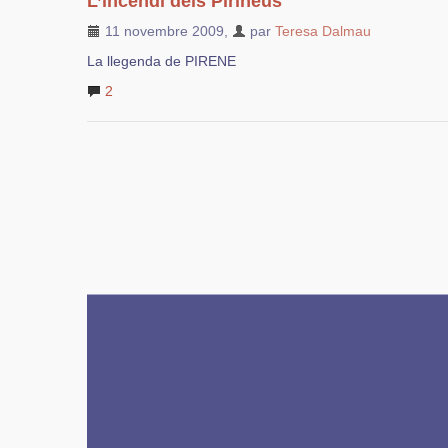
L’incendi dels Pirineus
11 novembre 2009
,
par
Teresa Dalmau
La llegenda de PIRENE
2