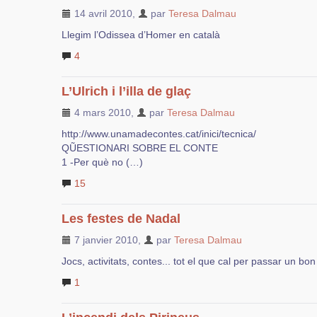
14 avril 2010
,
par
Teresa Dalmau
Llegim l’Odissea d’Homer en català
4
L’Ulrich i l’illa de glaç
4 mars 2010
,
par
Teresa Dalmau
http://www.unamadecontes.cat/inici/tecnica/
QŨESTIONARI SOBRE EL CONTE
1 -Per què no (…)
15
Les festes de Nadal
7 janvier 2010
,
par
Teresa Dalmau
Jocs, activitats, contes... tot el que cal per passar un bo
1