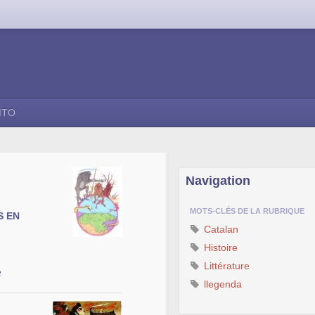
ITO
Navigation
MOTS-CLÉS DE LA RUBRIQUE
S EN
Catalan
Histoire
Littérature
e
llegenda