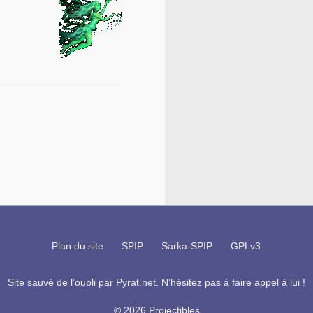
Plan du site
SPIP
Sarka-SPIP
GPLv3
Site sauvé de l’oubli par
Pyrat.net
. N’hésitez pas à faire appel à lui !
© 2026 Projectibles