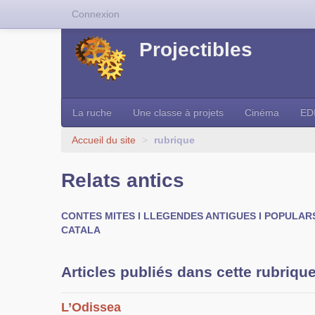
Connexion
Projectibles
La ruche
Une classe à projets
Cinéma
ED
Accueil du site
>
rubrique
Relats antics
CONTES MITES I LLEGENDES ANTIGUES I POPULAR
CATALA
Articles publiés dans cette rubriqu
L’Odissea