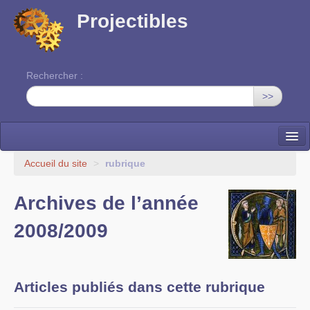
Projectibles
Rechercher :
>>
La ruche
Accueil du site
>
rubrique
Une classe à projets
Archives de l’année
Cinéma
2008/2009
EDITO
Articles publiés dans cette rubrique