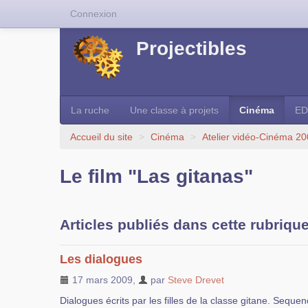
Connexion
Projectibles
La ruche
Une classe à projets
Cinéma
ED
Accueil du site
>
Cinéma
>
Atelier vidéo-Cinéma 2
Le film "Las gitanas"
Articles publiés dans cette rubriqu
Les dialogues
17 mars 2009
,
par
Steve Drevet
Dialogues écrits par les filles de la classe gitane. Sequen