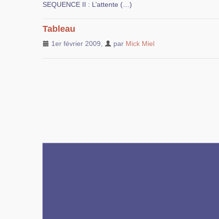
SEQUENCE II : L’attente (…)
Tableau
1er février 2009
,
par
Mick Miel