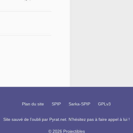
Plan du site
SPIP
Sarka-SPIP
GPLv3
Site sauvé de l’oubli par
Pyrat.net
. N’hésitez pas à faire appel à lui !
© 2026 Projectibles