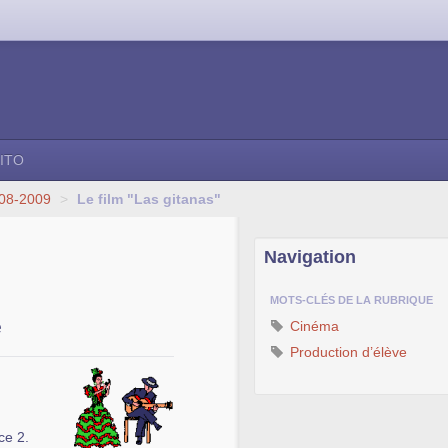
ITO
008-2009
>
Le film "Las gitanas"
Navigation
MOTS-CLÉS DE LA RUBRIQUE
e
Cinéma
Production d’élève
ce 2.