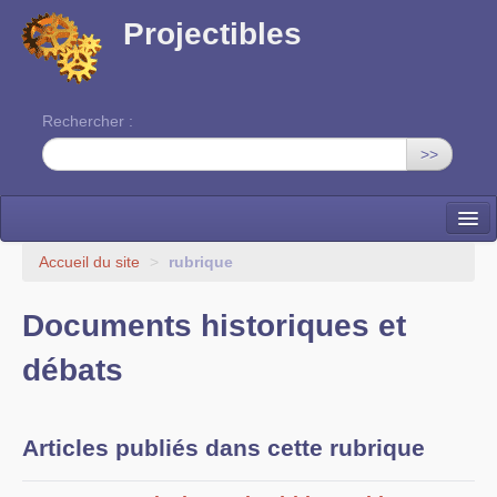
Projectibles
Rechercher :
>>
La ruche
Accueil du site
>
rubrique
Une classe à projets
Documents historiques et
Cinéma
débats
EDITO
Articles publiés dans cette rubrique