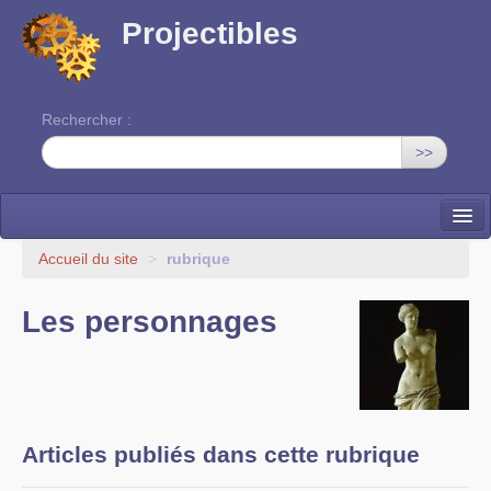
Projectibles
Rechercher :
>>
La ruche
Accueil du site
>
rubrique
Une classe à projets
Les personnages
Cinéma
EDITO
Articles publiés dans cette rubrique