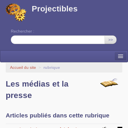
Projectibles
Rechercher :
>>
La ruche
Accueil du site
>
rubrique
Une classe à projets
Les médias et la
Cinéma
presse
EDITO
Articles publiés dans cette rubrique