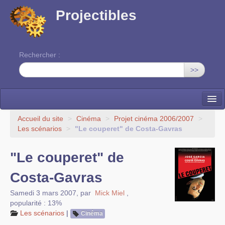
Projectibles
Rechercher :
>>
La ruche
Accueil du site
>
Cinéma
>
Projet cinéma 2006/2007
>
Les scénarios
>
"Le couperet" de Costa-Gavras
Une classe à projets
"Le couperet" de
Cinéma
Costa-Gavras
EDITO
Samedi 3 mars 2007
,
par
Mick Miel
,
popularité : 13%
Les scénarios
|
Cinéma