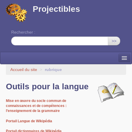
Projectibles
Rechercher :
>>
La ruche
Accueil du site
>
rubrique
Une classe à projets
Outils pour la langue
Cinéma
Mise en œuvre du socle commun de
EDITO
connaissances et de compétences :
l’enseignement de la grammaire
Portail Langue de Wikipédia
Portail dictionnaires de Wikipédia