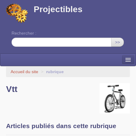
Projectibles
Rechercher :
>>
La ruche
Accueil du site
>
rubrique
Une classe à projets
Vtt
Cinéma
EDITO
Articles publiés dans cette rubrique