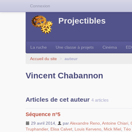
Connexion
Projectibles
La ruche
Une classe à projets
Cinéma
ED
Accueil du site
>
auteur
Vincent Chabannon
Articles de cet auteur
4 articles
Séquence n°5
29 avril 2014
,
par
Alexandre Reno
,
Antoine Chiari
,
Truphandier
,
Elisa Calvet
,
Louis Kerveno
,
Mick Miel
,
Téo 