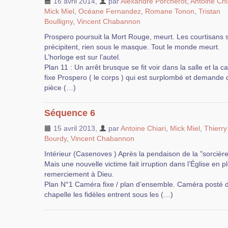
16 avril 2014
,
par
Alexandre Porcherot
,
Antoine Chi
Mick Miel
,
Océane Fernandez
,
Romane Tonon
,
Tristan
Boulligny
,
Vincent Chabannon
Prospero poursuit la Mort Rouge, meurt. Les courtisans 
précipitent, rien sous le masque. Tout le monde meurt.
L’horloge est sur l’autel.
Plan 11 : Un arrêt brusque se fit voir dans la salle et la 
fixe Prospero ( le corps ) qui est surplombé et demande qu
pièce (…)
Séquence 6
15 avril 2013
,
par
Antoine Chiari
,
Mick Miel
,
Thierry
Bourdy
,
Vincent Chabannon
Intérieur (Casenoves ) Après la pendaison de la "sorcière
Mais une nouvelle victime fait irruption dans l’Église en 
remerciement à Dieu.
Plan N°1 Caméra fixe / plan d’ensemble. Caméra posté de
chapelle les fidèles entrent sous les (…)