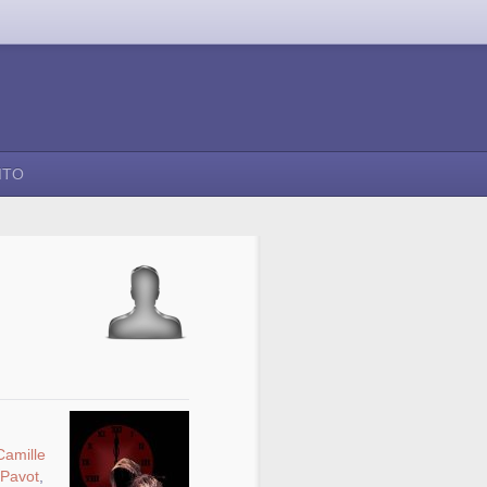
ITO
Camille
Pavot
,