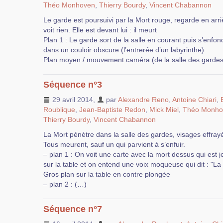
Théo Monhoven
,
Thierry Bourdy
,
Vincent Chabannon
Le garde est poursuivi par la Mort rouge, regarde en arri
voit rien. Elle est devant lui : il meurt
Plan 1 : Le garde sort de la salle en courant puis s’enfon
dans un couloir obscure (l’entrerée d’un labyrinthe).
Plan moyen / mouvement caméra (de la salle des gardes 
Séquence n°3
29 avril 2014
,
par
Alexandre Reno
,
Antoine Chiari
,
Roublique
,
Jean-Baptiste Redon
,
Mick Miel
,
Théo Monho
Thierry Bourdy
,
Vincent Chabannon
La Mort pénètre dans la salle des gardes, visages effray
Tous meurent, sauf un qui parvient à s’enfuir.
– plan 1 : On voit une carte avec la mort dessus qui est j
sur la table et on entend une voix moqueuse qui dit : "La
Gros plan sur la table en contre plongée
– plan 2 : (…)
Séquence n°7