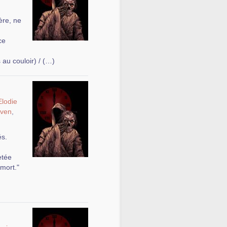
ère, ne
ce
au couloir) / (…)
Elodie
ven
,
és.
etée
 mort."