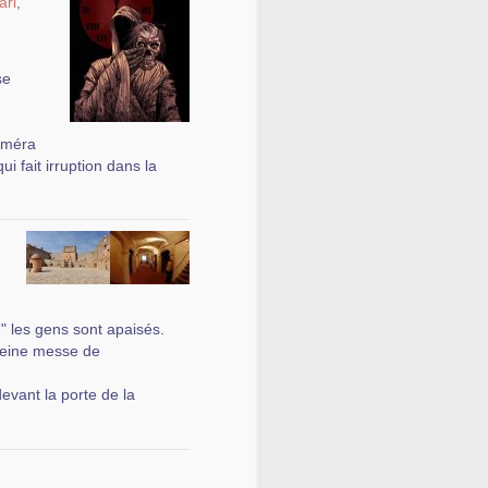
ari
,
se
caméra
i fait irruption dans la
" les gens sont apaisés.
pleine messe de
vant la porte de la