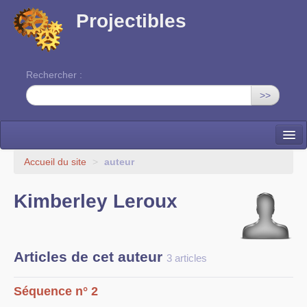
Projectibles
Rechercher :
>>
La ruche
Accueil du site
>
auteur
Une classe à projets
Kimberley Leroux
Cinéma
EDITO
Articles de cet auteur
3 articles
Séquence n° 2