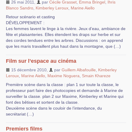
26 mai 2011
,
par
Cécile Grasset
,
Emma Bringel
,
Ihris
Blanco Sandro
,
Kimberley Leroux
,
Marine Aiello
Retour scénario et casting
DÉVELOPPEMENT :
Les femmes lavent le linge à la rivière. Jeux d’eau, ambiance de
fête et plaisanteries. Elles étendent les draps sur herbe et sur
des cordes tendues entre les arbres. Discussions : on apprend
que les maris travaillent plus haut dans la montagne, que (…)
Film sur l’espace au cinéma
15 décembre 2010
,
par
Guillem Albafouille
,
Kimberley
Leroux
,
Marine Aiello
,
Maxime Noguera
,
Smain Khareze
Première scène dans la classe : plan 1 sur toute la classe, le
professeur part faire des photocopies et demande à Marine de
surveiller la classe. plan 2 sur Maxime, Kimberley et Marine qui
font des bêtises et sortent de la classe.
Deuxième scène dans le couloir de l’intendance, du
secrétariat (…)
Premiers films