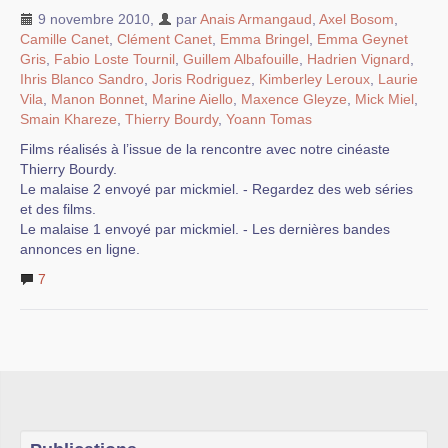
9 novembre 2010
,
par
Anais Armangaud
,
Axel Bosom
,
Camille Canet
,
Clément Canet
,
Emma Bringel
,
Emma Geynet
Gris
,
Fabio Loste Tournil
,
Guillem Albafouille
,
Hadrien Vignard
,
Ihris Blanco Sandro
,
Joris Rodriguez
,
Kimberley Leroux
,
Laurie
Vila
,
Manon Bonnet
,
Marine Aiello
,
Maxence Gleyze
,
Mick Miel
,
Smain Khareze
,
Thierry Bourdy
,
Yoann Tomas
Films réalisés à l’issue de la rencontre avec notre cinéaste
Thierry Bourdy.
Le malaise 2 envoyé par mickmiel. - Regardez des web séries
et des films.
Le malaise 1 envoyé par mickmiel. - Les dernières bandes
annonces en ligne.
7