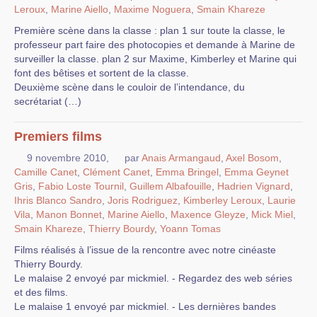
Leroux
,
Marine Aiello
,
Maxime Noguera
,
Smain Khareze
Première scène dans la classe : plan 1 sur toute la classe, le
professeur part faire des photocopies et demande à Marine de
surveiller la classe. plan 2 sur Maxime, Kimberley et Marine qui
font des bêtises et sortent de la classe.
Deuxième scène dans le couloir de l’intendance, du
secrétariat (…)
Premiers films
9 novembre 2010
,
par
Anais Armangaud
,
Axel Bosom
,
Camille Canet
,
Clément Canet
,
Emma Bringel
,
Emma Geynet
Gris
,
Fabio Loste Tournil
,
Guillem Albafouille
,
Hadrien Vignard
,
Ihris Blanco Sandro
,
Joris Rodriguez
,
Kimberley Leroux
,
Laurie
Vila
,
Manon Bonnet
,
Marine Aiello
,
Maxence Gleyze
,
Mick Miel
,
Smain Khareze
,
Thierry Bourdy
,
Yoann Tomas
Films réalisés à l’issue de la rencontre avec notre cinéaste
Thierry Bourdy.
Le malaise 2 envoyé par mickmiel. - Regardez des web séries
et des films.
Le malaise 1 envoyé par mickmiel. - Les dernières bandes